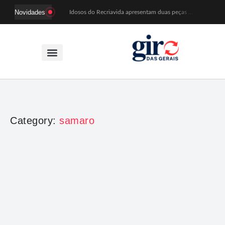
Novidades
Idosos do Recriavida apresentam duas peças no CineTeatro de Mariana na quarta (12)
Imagem de Santa Efigênia recuperada em site de leilões volta a Monsenhor Horta nesta sexta (7)
Desafio Brou reúne mais de 1.100 atletas em Mariana entre 14 e 16 de agosto
Prefeitura e comerciantes discutem turismo e ações para o centro histórico de Mariana
Mariana cadastra neste sábado (8) crianças com diabetes tipo 1 para uso de sensor de glicose
Coro da Osesp leva cinco séculos de música ao Cine Teatro de Mariana
Organização cancela 11ª edição do Sabadinho na Passagem
ACIAM/CDL Mariana participa da realização de fórum estadual de empreendedorismo feminino
Mariana anuncia regras mais rígidas para eventos após homicídios em cavalgada
Sabadinho na Passagem celebra as tradições populares em sua 11ª edição
Category:
samaro