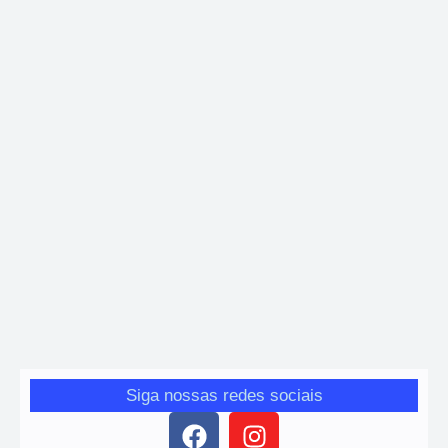
Brasil
,
Mariana
,
Regional
Relatório da Samarco aponta avanços ambientais
e sociais em 2025
Giro das Gerais
-
25 de abril de 2026
1Documento reúne indicadores de sustentabilidade enquanto
empresa mantém agenda de reparação no Rio Doce A Samarco
divulgou nesta semana seu Relatório Anual de Sustentabilidade
de…
Siga nossas redes sociais