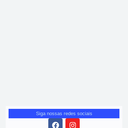
Economia
,
Mariana
,
Regional
Vale conclui descaracterização da barragem
Campo Grande em Mariana (MG)
Giro das Gerais
-
12 de dezembro de 2025
Obra representa 63% de avanço no Programa de
Descaracterização e reforça a segurança territorial e ambiental.
Siga nossas redes sociais