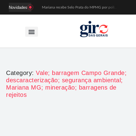
Novidades
Mariana recebe Selo Prata do MPMG por políticas de acesso a creches
Coral Recriavida leva música ao TJMG e participa de atividades sobre direitos da pessoa idosa
Idosos do Recriavida apresentam duas peças no CineTeatro de Mariana na quarta (12)
Imagem de Santa Efigênia recuperada em site de leilões volta a Monsenhor Horta nesta sexta (7)
Desafio Brou reúne mais de 1.100 atletas em Mariana entre 14 e 16 de agosto
Prefeitura e comerciantes discutem turismo e ações para o centro histórico de Mariana
Mariana cadastra neste sábado (8) crianças com diabetes tipo 1 para uso de sensor de glicose
Coro da Osesp leva cinco séculos de música ao Cine Teatro de Mariana
Organização cancela 11ª edição do Sabadinho na Passagem
ACIAM/CDL Mariana participa da realização de fórum estadual de empreendedorismo feminino
Category:
Vale; barragem Campo Grande;
descaracterização; segurança ambiental;
Mariana MG; mineração; barragens de
rejeitos