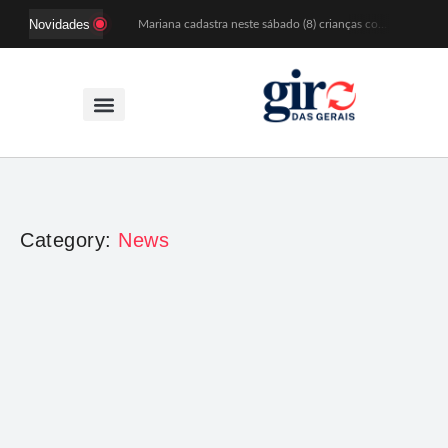
Novidades
Mariana cadastra neste sábado (8) crianças com diabetes tipo 1 para uso de sensor de glicose
Coro da Osesp leva cinco séculos de música ao Cine Teatro de Mariana
Organização cancela 11ª edição do Sabadinho na Passagem
ACIAM/CDL Mariana participa da realização de fórum estadual de empreendedorismo feminino
Mariana anuncia regras mais rígidas para eventos após homicídios em cavalgada
Sabadinho na Passagem celebra as tradições populares em sua 11ª edição
PSB oficializa candidatura de Duarte Júnior a deputado federal
Paracatu passa a ter atendimento odontológico na própria comunidade
Patrimônio de Mariana ganhará novos registros na Wikipédia durante encontro da Wikimedia Brasil
Estação das Histórias leva memória e tradição às ruas de Mariana durante o Festival de Inverno
Category:
News