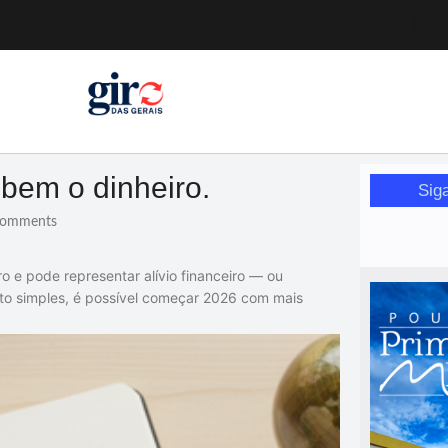
a pessoa idosa
a (12)
 nesta sexta (7)
Mariana
or de glicose
 bem o dinheiro.
Sig
orismo feminino
omments
o e pode representar alívio financeiro — ou
o simples, é possível começar 2026 com mais