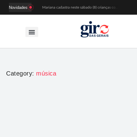
Novidades
Mariana cadastra neste sábado (8) crianças com diabetes tipo 1 para uso de sensor de glicose
Coro da Osesp leva cinco séculos de música ao Cine Teatro de Mariana
Organização cancela 11ª edição do Sabadinho na Passagem
ACIAM/CDL Mariana participa da realização de fórum estadual de empreendedorismo feminino
Mariana anuncia regras mais rígidas para eventos após homicídios em cavalgada
Sabadinho na Passagem celebra as tradições populares em sua 11ª edição
PSB oficializa candidatura de Duarte Júnior a deputado federal
Paracatu passa a ter atendimento odontológico na própria comunidade
Patrimônio de Mariana ganhará novos registros na Wikipédia durante encontro da Wikimedia Brasil
Estação das Histórias leva memória e tradição às ruas de Mariana durante o Festival de Inverno
Category:
música