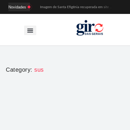
Novidades
Imagem de Santa Efigênia recuperada em site de leilões volta a Monsenhor Horta nesta sexta (7)
Desafio Brou reúne mais de 1.100 atletas em Mariana entre 14 e 16 de agosto
Prefeitura e comerciantes discutem turismo e ações para o centro histórico de Mariana
Mariana cadastra neste sábado (8) crianças com diabetes tipo 1 para uso de sensor de glicose
Coro da Osesp leva cinco séculos de música ao Cine Teatro de Mariana
Organização cancela 11ª edição do Sabadinho na Passagem
ACIAM/CDL Mariana participa da realização de fórum estadual de empreendedorismo feminino
Mariana anuncia regras mais rígidas para eventos após homicídios em cavalgada
Sabadinho na Passagem celebra as tradições populares em sua 11ª edição
PSB oficializa candidatura de Duarte Júnior a deputado federal
Category:
sus