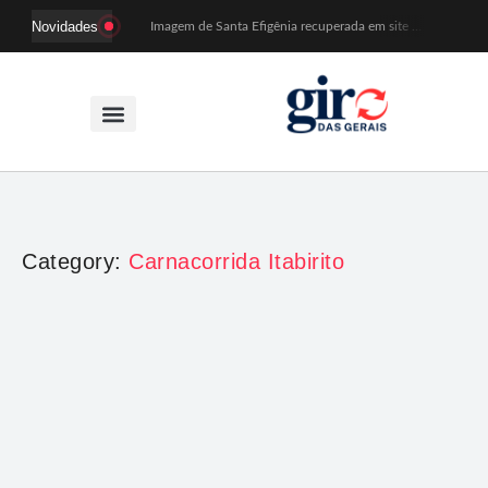
Novidades
Imagem de Santa Efigênia recuperada em site de leilões volta a Monsenhor Horta nesta sexta (7)
Desafio Brou reúne mais de 1.100 atletas em Mariana entre 14 e 16 de agosto
Prefeitura e comerciantes discutem turismo e ações para o centro histórico de Mariana
Mariana cadastra neste sábado (8) crianças com diabetes tipo 1 para uso de sensor de glicose
Coro da Osesp leva cinco séculos de música ao Cine Teatro de Mariana
Organização cancela 11ª edição do Sabadinho na Passagem
ACIAM/CDL Mariana participa da realização de fórum estadual de empreendedorismo feminino
Mariana anuncia regras mais rígidas para eventos após homicídios em cavalgada
Sabadinho na Passagem celebra as tradições populares em sua 11ª edição
PSB oficializa candidatura de Duarte Júnior a deputado federal
Category:
Carnacorrida Itabirito