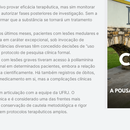
ivo provar eficácia terapêutica, mas sim monitorar
autorizar fases posteriores de investigação. Sem a
firmar que a substância se tornará um tratamento
Nos últimos meses, pacientes com lesões medulares e
cia em caráter excepcional, sob invocação de
instâncias diversas têm concedido decisões de “uso
protocolo de pesquisa clínica formal.
com lesões graves tiveram acesso à polilaminina
ional em determinados pacientes, embora a relação
a cientificamente. Há também registros de óbitos,
medicamento em si, mas a complicações clínicas
a em articulação com a equipe da UFRJ. O
ica e é considerado uma das frentes mais
conservação de cautela metodológica e rigor
 em protocolos terapêuticos amplos.