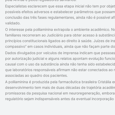
Especialistas esclarecem que essa etapa inicial não tem por objet
possíveis efeitos adversos e estabelecer parâmetros que possam 
conclusão das três fases regulamentares, ainda não é possível a
validado.
O interesse pela polilaminina extrapola o ambiente acadêmico. 
familiares recorreram ao Judiciário para obter acesso à substân
princípios constitucionais ligados ao direito à saúde. Juízes de 
compassivo” em casos individuais, ainda que não façam parte do 
Dados divulgados por veículos de imprensa indicam que pessoas 
por autorização judicial e alguns relatos apontam evolução func
causal com o uso da substância ainda não tenha sido estabelecid
que laboratórios responsáveis afirmam não estar conectados ao 
associadas ao quadro dos pacientes.
A polilaminina é produzida pela farmacêutica brasileira Cristáli
desenvolvimento tem mais de duas décadas de trajetória acadêm
promissoras da pesquisa nacional em neuroregeneração, embora 
regulatório sejam indispensáveis antes da eventual incorporação