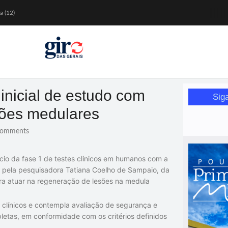
a (12)
 nesta sexta (7)
Mariana
or de glicose
orismo feminino
 inicial de estudo com
Sig
sões medulares
omments
nício da fase 1 de testes clínicos em humanos com a
o pela pesquisadora Tatiana Coelho de Sampaio, da
ara atuar na regeneração de lesões na medula
os clínicos e contempla avaliação de segurança e
letas, em conformidade com os critérios definidos