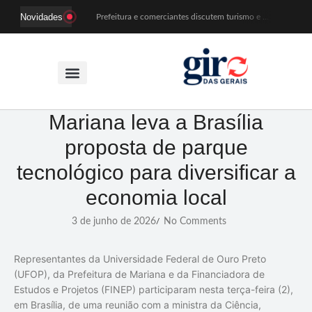
Novidades
Prefeitura e comerciantes discutem turismo e ações para o centro histórico de Mariana
Mariana cadastra neste sábado (8) crianças com diabetes tipo 1 para uso de sensor de glicose
Coro da Osesp leva cinco séculos de música ao Cine Teatro de Mariana
Organização cancela 11ª edição do Sabadinho na Passagem
ACIAM/CDL Mariana participa da realização de fórum estadual de empreendedorismo feminino
Mariana anuncia regras mais rígidas para eventos após homicídios em cavalgada
Sabadinho na Passagem celebra as tradições populares em sua 11ª edição
PSB oficializa candidatura de Duarte Júnior a deputado federal
Mariana leva a Brasília
Paracatu passa a ter atendimento odontológico na própria comunidade
proposta de parque
Patrimônio de Mariana ganhará novos registros na Wikipédia durante encontro da Wikimedia Brasil
tecnológico para diversificar a
economia local
3 de junho de 2026
No Comments
/
Representantes da Universidade Federal de Ouro Preto
(UFOP), da Prefeitura de Mariana e da Financiadora de
Estudos e Projetos (FINEP) participaram nesta terça-feira (2),
em Brasília, de uma reunião com a ministra da Ciência,