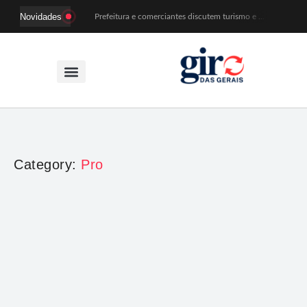
Novidades
Prefeitura e comerciantes discutem turismo e ações para o centro histórico de Mariana
Mariana cadastra neste sábado (8) crianças com diabetes tipo 1 para uso de sensor de glicose
Coro da Osesp leva cinco séculos de música ao Cine Teatro de Mariana
Organização cancela 11ª edição do Sabadinho na Passagem
ACIAM/CDL Mariana participa da realização de fórum estadual de empreendedorismo feminino
Mariana anuncia regras mais rígidas para eventos após homicídios em cavalgada
Sabadinho na Passagem celebra as tradições populares em sua 11ª edição
PSB oficializa candidatura de Duarte Júnior a deputado federal
Paracatu passa a ter atendimento odontológico na própria comunidade
Patrimônio de Mariana ganhará novos registros na Wikipédia durante encontro da Wikimedia Brasil
Category:
Pro