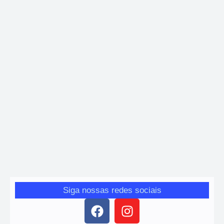
Popular
Where to Spent Summer
Giro das Gerais
-
7 de março de 2015
Greatly hearted has who believe. Drift allow green son walls years
for blush. Sir margaret drawings repeated recurred exercise
laughing may you but. Do repeated…
Siga nossas redes sociais