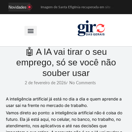
Novidades
Imagem de Santa Efigênia recuperada em site de leilões volta a Monsenhor Horta nesta sexta (7)
Desafio Brou reúne mais de 1.100 atletas em Mariana entre 14 e 16 de agosto
Prefeitura e comerciantes discutem turismo e ações para o centro histórico de Mariana
Mariana cadastra neste sábado (8) crianças com diabetes tipo 1 para uso de sensor de glicose
Coro da Osesp leva cinco séculos de música ao Cine Teatro de Mariana
Organização cancela 11ª edição do Sabadinho na Passagem
ACIAM/CDL Mariana participa da realização de fórum estadual de empreendedorismo feminino
Mariana anuncia regras mais rígidas para eventos após homicídios em cavalgada
🤖 A IA vai tirar o seu
Sabadinho na Passagem celebra as tradições populares em sua 11ª edição
emprego, só se você não
PSB oficializa candidatura de Duarte Júnior a deputado federal
souber usar
2 de fevereiro de 2026
No Comments
/
A inteligência artificial já está no dia a dia e quem aprende a
usar sai na frente no mercado de trabalho.
Vamos direto ao ponto: a inteligência artificial não é coisa do
futuro. Ela já está aqui, no celular, no banco, no trabalho, no
atendimento, nos aplicativos e até nas decisões que