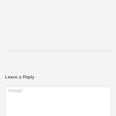
Coro da Osesp leva cinco séculos de música ao
Cine Teatro de Mariana
5 de agosto de 2026
/
No Comments
Concerto gratuito neste sábado (8) reúne obras europeias e
brasileiras, de Giovanni Gabrieli a Dorival Caymmi
Leave a Reply