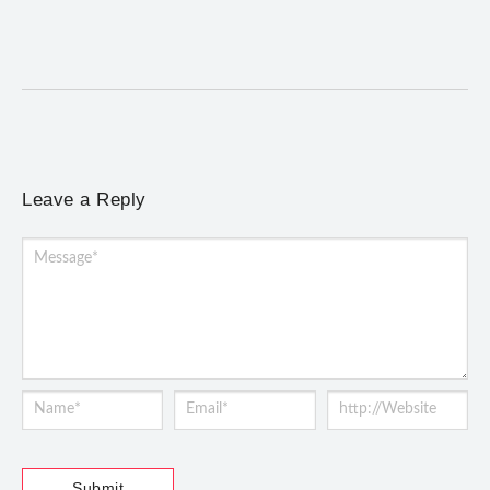
Evento promovido em Santa Bárbara reuniu lideranças de
diferentes regiões de Minas Gerais e homenageou a...
Leave a Reply