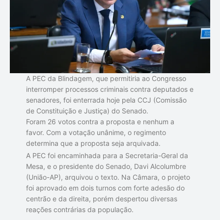
A PEC da Blindagem, que permitiria ao Congresso
interromper processos criminais contra deputados e
senadores, foi enterrada hoje pela CCJ (Comissão
de Constituição e Justiça) do Senado.
Foram 26 votos contra a proposta e nenhum a
favor. Com a votação unânime, o regimento
determina que a proposta seja arquivada.
A PEC foi encaminhada para a Secretaria-Geral da
Mesa, e o presidente do Senado, Davi Alcolumbre
(União-AP), arquivou o texto. Na Câmara, o projeto
foi aprovado em dois turnos com forte adesão do
centrão e da direita, porém despertou diversas
reações contrárias da população.