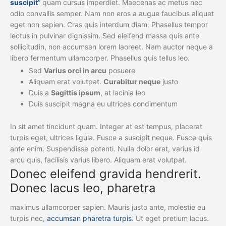
suscipit
“
quam cursus imperdiet. Maecenas ac metus nec
odio convallis semper. Nam non eros a augue faucibus aliquet
eget non sapien. Cras quis interdum diam. Phasellus tempor
lectus in pulvinar dignissim. Sed eleifend massa quis ante
sollicitudin, non accumsan lorem laoreet. Nam auctor neque a
libero fermentum ullamcorper. Phasellus quis tellus leo.
Sed
Varius orci in arcu
posuere
Aliquam erat volutpat.
Curabitur neque
justo
Duis a
Sagittis ipsum
, at lacinia leo
Duis suscipit magna eu ultrices condimentum
In sit amet tincidunt quam. Integer at est tempus, placerat
turpis eget, ultrices ligula. Fusce a suscipit neque. Fusce quis
ante enim. Suspendisse potenti. Nulla dolor erat, varius id
arcu quis, facilisis varius libero. Aliquam erat volutpat.
Donec eleifend gravida hendrerit.
Donec lacus leo, pharetra
maximus ullamcorper sapien. Mauris justo ante, molestie eu
turpis nec,
accumsan pharetra turpis
. Ut eget pretium lacus.