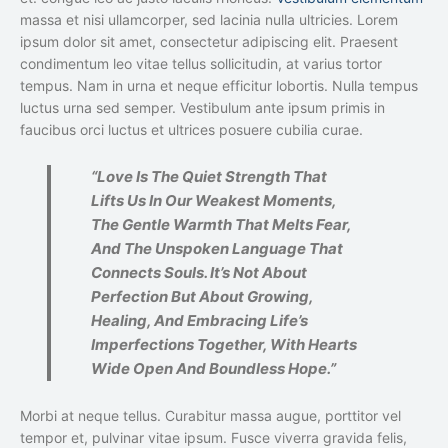
massa et nisi ullamcorper, sed lacinia nulla ultricies. Lorem
ipsum dolor sit amet, consectetur adipiscing elit. Praesent
condimentum leo vitae tellus sollicitudin, at varius tortor
tempus. Nam in urna et neque efficitur lobortis. Nulla tempus
luctus urna sed semper. Vestibulum ante ipsum primis in
faucibus orci luctus et ultrices posuere cubilia curae.
“Love Is The Quiet Strength That
Lifts Us In Our Weakest Moments,
The Gentle Warmth That Melts Fear,
And The Unspoken Language That
Connects Souls. It’s Not About
Perfection But About Growing,
Healing, And Embracing Life’s
Imperfections Together, With Hearts
Wide Open And Boundless Hope.”
Morbi at neque tellus. Curabitur massa augue, porttitor vel
tempor et, pulvinar vitae ipsum. Fusce viverra gravida felis,