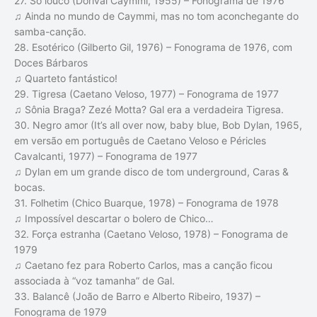
27. Só louco (Dorival Caymmi, 1955) – Fonograma de 1976
♫ Ainda no mundo de Caymmi, mas no tom aconchegante do
samba-canção.
28. Esotérico (Gilberto Gil, 1976) – Fonograma de 1976, com
Doces Bárbaros
♫ Quarteto fantástico!
29. Tigresa (Caetano Veloso, 1977) – Fonograma de 1977
♫ Sônia Braga? Zezé Motta? Gal era a verdadeira Tigresa.
30. Negro amor (It’s all over now, baby blue, Bob Dylan, 1965,
em versão em português de Caetano Veloso e Péricles
Cavalcanti, 1977) – Fonograma de 1977
♫ Dylan em um grande disco de tom underground, Caras &
bocas.
31. Folhetim (Chico Buarque, 1978) – Fonograma de 1978
♫ Impossível descartar o bolero de Chico…
32. Força estranha (Caetano Veloso, 1978) – Fonograma de
1979
♫ Caetano fez para Roberto Carlos, mas a canção ficou
associada à “voz tamanha” de Gal.
33. Balancê (João de Barro e Alberto Ribeiro, 1937) –
Fonograma de 1979