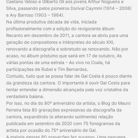
Caetano Veloso e Gilberto Gil aos jovens Arthur Nogueira e
Silva, passando pelos pioneiros Dorival Caymmi (1914 – 2008)
e Ary Barroso (1903 – 1964).
Na última produtiva década de vida, iniciada
profissionalmente com a edição do revigorante álbum
Recanto em dezembro de 2011, a cantora se abriu para uma
geração de compositores e intérpretes do século XXI,
renovando a discografia e sobretudo se renovando. Não por
acaso, no álbum póstumo que sairá em 17 de outubro, As
várias pontas de uma estrela – Ao vivo no Coala, há
participações de Rubel e Tim Bernardes.
Contudo, tudo que se possa falar de Gal Costa é pouco diante
da grandeza da cantora. O importante é ouvir Gal Costa para
tentar entender a dimensão alcançada pela voz cristalina da
verdadeira baiana.
Por isso, no dia do 80º aniversário da artista, o Blog do Mauro
Ferreira lista 80 gravações expressivas da discografia da
cantora, expandindo (e alterando sutilmente) relação
publicada em setembro de 2020 com 75 fonogramas da
artista por ocasião do 75º aniversário de Gal.
A maioria dessas 80 gravações fez sucesso. Uma pequena