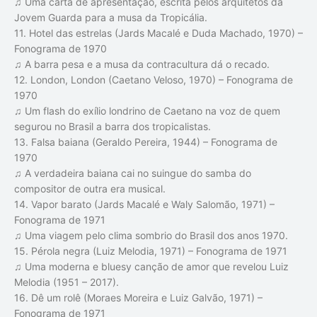
♫ Uma carta de apresentação, escrita pelos arquitetos da
Jovem Guarda para a musa da Tropicália.
11. Hotel das estrelas (Jards Macalé e Duda Machado, 1970) –
Fonograma de 1970
♫ A barra pesa e a musa da contracultura dá o recado.
12. London, London (Caetano Veloso, 1970) – Fonograma de
1970
♫ Um flash do exílio londrino de Caetano na voz de quem
segurou no Brasil a barra dos tropicalistas.
13. Falsa baiana (Geraldo Pereira, 1944) – Fonograma de
1970
♫ A verdadeira baiana cai no suingue do samba do
compositor de outra era musical.
14. Vapor barato (Jards Macalé e Waly Salomão, 1971) –
Fonograma de 1971
♫ Uma viagem pelo clima sombrio do Brasil dos anos 1970.
15. Pérola negra (Luiz Melodia, 1971) – Fonograma de 1971
♫ Uma moderna e bluesy canção de amor que revelou Luiz
Melodia (1951 – 2017).
16. Dê um rolê (Moraes Moreira e Luiz Galvão, 1971) –
Fonograma de 1971