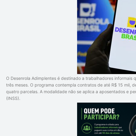
O Desenrola Adimplentes é destinado a trabalhadores informais 
três meses. O programa contempla contratos de até R$ 15 mil, d
quatro parcelas. A modalidade não se aplica a aposentados e pen
(INSS).