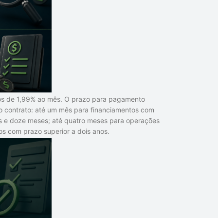
ros de 1,99% ao mês. O prazo para pagamento
 contrato: até um mês para financiamentos com
eis e doze meses; até quatro meses para operações
os com prazo superior a dois anos.