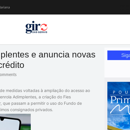
Mariana
or de glicose
orismo feminino
plentes e anuncia novas
Sig
da Wikimedia Brasil
rédito
omments
 de medidas voltadas à ampliação do acesso ao
enrola Adimplentes, a criação do Fies
, que passam a permitir o uso do Fundo de
imos consignados privados.