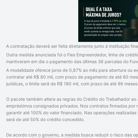
A contratação deverá ser feita diretamente junto à instituição fin
Outra medida anunciada foi o Fies Empreendedor, linha de crédi
mantiveram em dia o pagamento das últimas 36 parcelas do Fundo
A modalidade oferece juros de 0,87% ao mês para abertura ou e
contratar até R$ 80 mil, com prazo de pagamento de até 60 mes
jurídicas, o limite será de R$ 180 mil, com prazo de até 96 mese
O pacote também altera as regras do Crédito do Trabalhador ao 
empréstimos consignados privados. Nos contratos firmados por me
garantir até 100% do valor financiado. Nas operações realizadas di
será de até 50% do crédito concedido.
De acordo com o governo, a medida busca reduzir o risco das oper