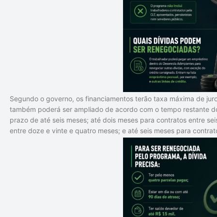
Segundo o governo, os financiamentos terão taxa máxima de ju
também poderá ser ampliado de acordo com o tempo restante do
prazo de até seis meses; até dois meses para contratos entre s
entre doze e vinte e quatro meses; e até seis meses para contrat