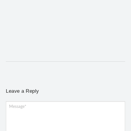
ACIAM/CDL Mariana participa da realização de
fórum estadual de empreendedorismo feminino
5 de agosto de 2026
/
No Comments
Evento promovido em Santa Bárbara reuniu lideranças de
diferentes regiões de Minas Gerais e homenageou a...
Leave a Reply