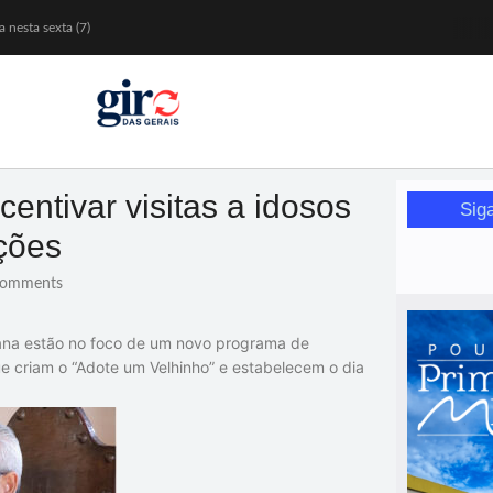
 nesta sexta (7)
Mariana
or de glicose
orismo feminino
entivar visitas a idosos
Sig
ições
omments
iana estão no foco de um novo programa de
que criam o “Adote um Velhinho” e estabelecem o dia