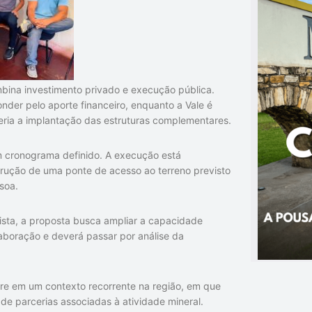
mbina investimento privado e execução pública.
nder pelo aporte financeiro, enquanto a
Vale
é
beria a implantação das estruturas complementares.
em cronograma definido. A execução está
trução de uma ponte de acesso ao terreno previsto
soa.
ista
, a proposta busca ampliar a capacidade
elaboração e deverá passar por análise da
rre em um contexto recorrente na região, em que
 de parcerias associadas à atividade mineral.