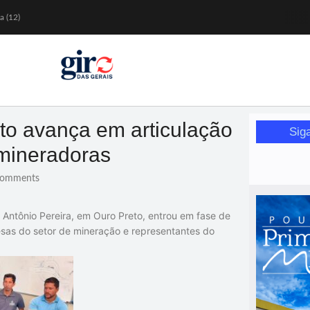
a (12)
 nesta sexta (7)
Mariana
or de glicose
orismo feminino
to avança em articulação
Sig
 mineradoras
omments
e Antônio Pereira, em
Ouro Preto
, entrou em fase de
resas do setor de mineração e representantes do