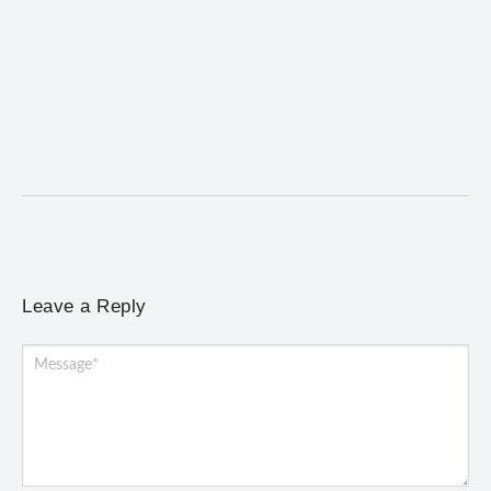
Mariana anuncia regras mais rígidas para eventos
após homicídios em cavalgada
5 de agosto de 2026
/
No Comments
Prefeitura prepara decreto que prevê prazo mínimo para pedidos
de autorização, segurança privada, gradis e detectores...
Leave a Reply