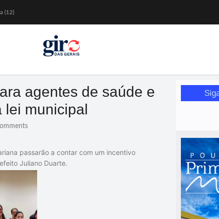
a (12)
 nesta sexta (7)
Mariana
or de glicose
orismo feminino
para agentes de saúde e
Sig
lei municipal
omments
riana
passarão a contar com um incentivo
efeito Juliano Duarte.