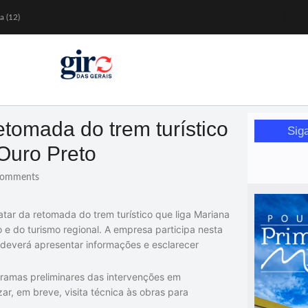
a (12)
 nesta sexta (7)
Mariana
or de glicose
orismo feminino
etomada do trem turístico
Sig
Ouro Preto
omments
atar da retomada do trem turístico que liga Mariana
o e do turismo regional. A empresa participa nesta
 deverá apresentar informações e esclarecer
ramas preliminares das intervenções em
r, em breve, visita técnica às obras para