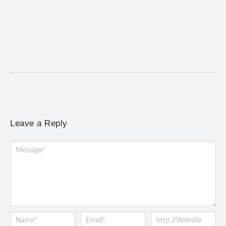
Desafio Brou reúne mais de 1.100 atletas em
Mariana entre 14 e 16 de agosto
6 de agosto de 2026
/
No Comments
Programação terá provas de trail run e mountain bike, desafio
noturno e show na Praça Gomes...
Leave a Reply