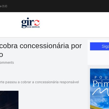
a (12)
 nesta sexta (7)
Mariana
or de glicose
orismo feminino
cobra concessionária por
Sig
o
omments
rte passou a cobrar a concessionária responsável