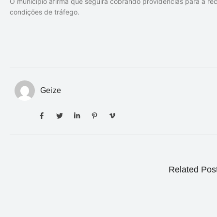
O município afirma que seguirá cobrando providências para a re
condições de tráfego.
Geize
Related Pos