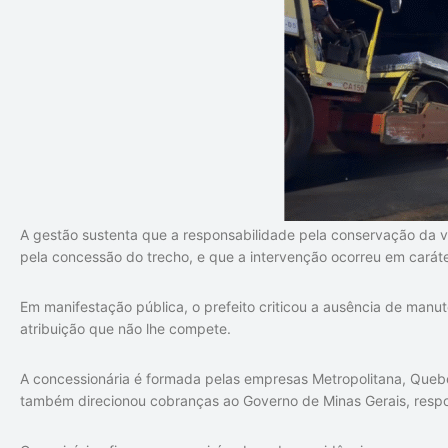
A gestão sustenta que a responsabilidade pela conservação da v
pela concessão do trecho, e que a intervenção ocorreu em caráte
Em manifestação pública, o prefeito criticou a ausência de man
atribuição que não lhe compete.
A concessionária é formada pelas empresas Metropolitana, Quebe
também direcionou cobranças ao Governo de Minas Gerais, respon