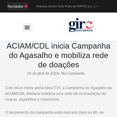
Novidades
Mariana recebe Selo Prata do MPMG por políticas de acesso a creches
Coral Recriavida leva música ao TJMG e participa de atividades sobre direitos da pessoa idosa
Idosos do Recriavida apresentam duas peças no CineTeatro de Mariana na quarta (12)
Imagem de Santa Efigênia recuperada em site de leilões volta a Monsenhor Horta nesta sexta (7)
Desafio Brou reúne mais de 1.100 atletas em Mariana entre 14 e 16 de agosto
Prefeitura e comerciantes discutem turismo e ações para o centro histórico de Mariana
Mariana cadastra neste sábado (8) crianças com diabetes tipo 1 para uso de sensor de glicose
Coro da Osesp leva cinco séculos de música ao Cine Teatro de Mariana
ACIAM/CDL inicia Campanha
Organização cancela 11ª edição do Sabadinho na Passagem
do Agasalho e mobiliza rede
ACIAM/CDL Mariana participa da realização de fórum estadual de empreendedorismo feminino
de doações
14 de abril de 2026
No Comments
/
Com início nesta sexta-feira (17), a Campanha do Agasalho da
ACIAM/CDL Mariana mobiliza uma rede de arrecadação de
roupas, agasalhos e cobertores.
O lançamento da campanha está marcado para as 9h, no