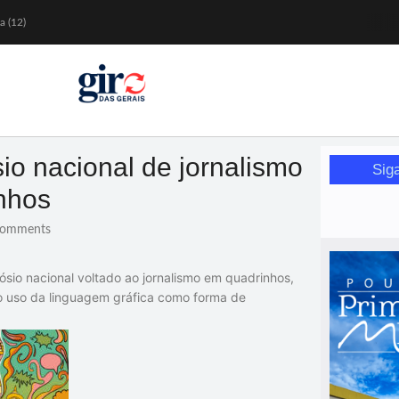
a (12)
 nesta sexta (7)
Mariana
or de glicose
orismo feminino
io nacional de jornalismo
Sig
nhos
omments
pósio nacional voltado ao jornalismo em quadrinhos,
 no uso da linguagem gráfica como forma de