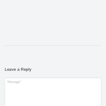
Coro da Osesp leva cinco séculos de música ao
Cine Teatro de Mariana
5 de agosto de 2026
/
No Comments
Concerto gratuito neste sábado (8) reúne obras europeias e
brasileiras, de Giovanni Gabrieli a Dorival Caymmi
Leave a Reply