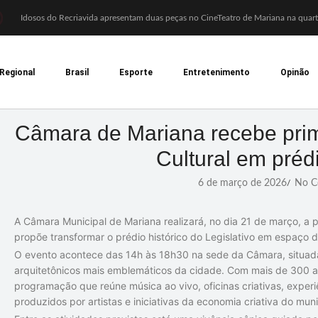
Idosos do Recriavida apresentam duas peças no CineTeatro de Mariana na quart
Imagem de Santa Efigênia recuperada em site de leilões volta a Monsenhor Horta
Desafio Brou reúne mais de 1.100 atletas em Mariana entre 14 e 16 de agosto
Prefeitura e comerciantes discutem turismo e ações para o centro histórico de 
Regional
Brasil
Esporte
Entretenimento
Opinão
Mariana cadastra neste sábado (8) crianças com diabetes tipo 1 para uso de sens
Coro da Osesp leva cinco séculos de música ao Cine Teatro de Mariana
Organização cancela 11ª edição do Sabadinho na Passagem
ACIAM/CDL Mariana participa da realização de fórum estadual de empreended
Câmara de Mariana recebe pri
Mariana anuncia regras mais rígidas para eventos após homicídios em cavalgada
Sabadinho na Passagem celebra as tradições populares em sua 11ª edição
Cultural em prédi
6 de março de 2026
No C
/
A Câmara Municipal de Mariana realizará, no dia 21 de março, a pr
propõe transformar o prédio histórico do Legislativo em espaço de 
O evento acontece das 14h às 18h30 na sede da Câmara, situada
arquitetônicos mais emblemáticos da cidade. Com mais de 300 ano
programação que reúne música ao vivo, oficinas criativas, exper
produzidos por artistas e iniciativas da economia criativa do muni