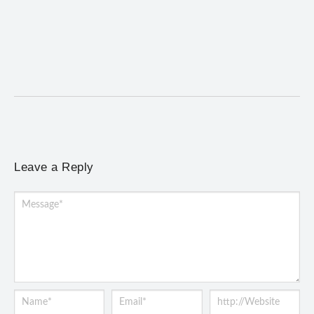
Mariana cadastra neste sábado (8) crianças com
diabetes tipo 1 para uso de sensor de glicose
5 de agosto de 2026
/
No Comments
Atendimento será realizado das 8h às 15h, na Previne, e poderá
incluir a instalação do dispositivo...
Leave a Reply