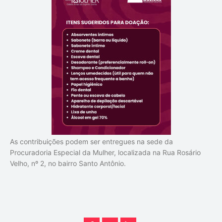
As contribuições podem ser entregues na sede da
Procuradoria Especial da Mulher, localizada na Rua Rosário
Velho, nº 2, no bairro Santo Antônio.