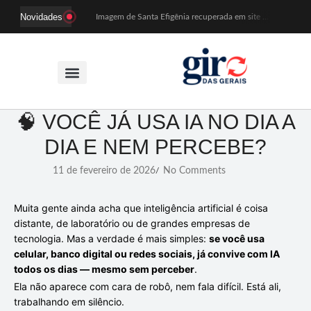
Novidades
Imagem de Santa Efigênia recuperada em site de leilões volta a Monsenhor Horta nesta sexta (7)
Desafio Brou reúne mais de 1.100 atletas em Mariana entre 14 e 16 de agosto
Prefeitura e comerciantes discutem turismo e ações para o centro histórico de Mariana
Mariana cadastra neste sábado (8) crianças com diabetes tipo 1 para uso de sensor de glicose
Coro da Osesp leva cinco séculos de música ao Cine Teatro de Mariana
Organização cancela 11ª edição do Sabadinho na Passagem
ACIAM/CDL Mariana participa da realização de fórum estadual de empreendedorismo feminino
Mariana anuncia regras mais rígidas para eventos após homicídios em cavalgada
🧠 VOCÊ JÁ USA IA NO DIA A
Sabadinho na Passagem celebra as tradições populares em sua 11ª edição
DIA E NEM PERCEBE?
PSB oficializa candidatura de Duarte Júnior a deputado federal
11 de fevereiro de 2026
No Comments
/
Muita gente ainda acha que inteligência artificial é coisa
distante, de laboratório ou de grandes empresas de
tecnologia. Mas a verdade é mais simples:
se você usa
celular, banco digital ou redes sociais, já convive com IA
todos os dias — mesmo sem perceber
.
Ela não aparece com cara de robô, nem fala difícil. Está ali,
trabalhando em silêncio.