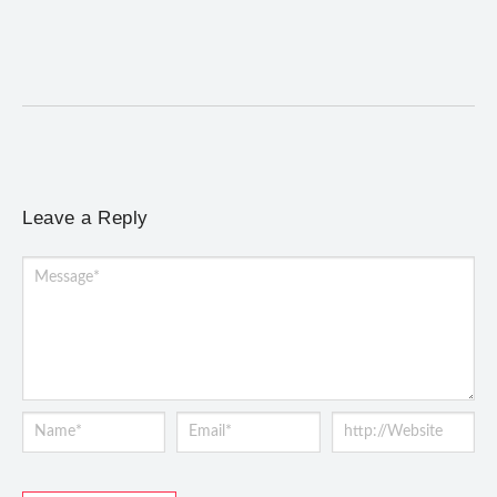
5 de agosto de 2026
/
No Comments
Concerto gratuito neste sábado (8) reúne obras europeias e
brasileiras, de Giovanni Gabrieli a Dorival Caymmi
Leave a Reply