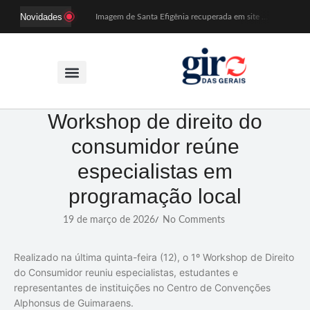
Novidades
Imagem de Santa Efigênia recuperada em site de leilões volta a Monsenhor Horta nesta sexta (7)
Desafio Brou reúne mais de 1.100 atletas em Mariana entre 14 e 16 de agosto
Prefeitura e comerciantes discutem turismo e ações para o centro histórico de Mariana
Mariana cadastra neste sábado (8) crianças com diabetes tipo 1 para uso de sensor de glicose
Coro da Osesp leva cinco séculos de música ao Cine Teatro de Mariana
Organização cancela 11ª edição do Sabadinho na Passagem
ACIAM/CDL Mariana participa da realização de fórum estadual de empreendedorismo feminino
Mariana anuncia regras mais rígidas para eventos após homicídios em cavalgada
Workshop de direito do
Sabadinho na Passagem celebra as tradições populares em sua 11ª edição
consumidor reúne
PSB oficializa candidatura de Duarte Júnior a deputado federal
especialistas em
programação local
19 de março de 2026
No Comments
/
Realizado na última quinta-feira (12), o 1º Workshop de Direito
do Consumidor reuniu especialistas, estudantes e
representantes de instituições no Centro de Convenções
Alphonsus de Guimaraens.