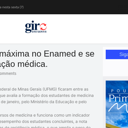
 nesta sexta (7)
Mariana
or de glicose
orismo feminino
máxima no Enamed e se
Sig
ação médica.
omments
ederal de Minas Gerais (UFMG) ficaram entre as
ue avalia a formação dos estudantes de medicina
 de janeiro, pelo Ministério da Educação e pelo
rsos de medicina e funciona como um indicador
desempenho dos estudantes concluintes, a nota
s de residência médica, o que amplia o peso do