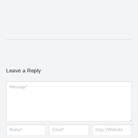
Mariana entre 14 e 16 de agosto
6 de agosto de 2026
/
No Comments
Programação terá provas de trail run e mountain bike, desafio
noturno e show na Praça Gomes...
Leave a Reply