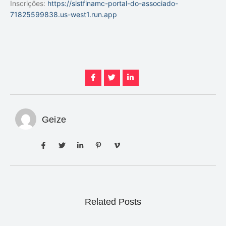
Inscrições:
https://sistfinamc-portal-do-associado-
71825599838.us-west1.run.app
Geize
Related Posts