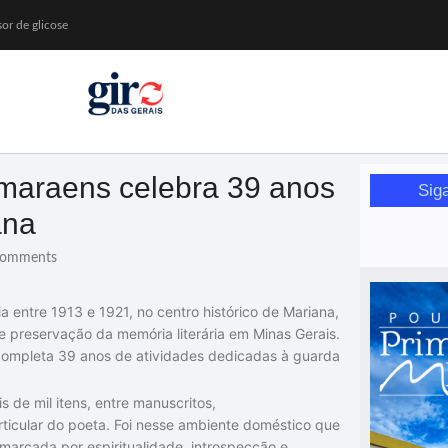
or de glicose
orismo feminino
maraens celebra 39 anos
da Wikimedia Brasil
Sig
ival de Inverno
ana
omments
 entre 1913 e 1921, no centro histórico de Mariana,
 preservação da memória literária em Minas Gerais.
completa 39 anos de atividades dedicadas à guarda
 de mil itens, entre manuscritos,
articular do poeta. Foi nesse ambiente doméstico que
 marcada por espiritualidade, introspecção e