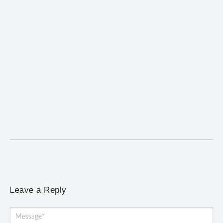
Coro da Osesp leva cinco séculos de música ao
Cine Teatro de Mariana
5 de agosto de 2026
/
No Comments
Concerto gratuito neste sábado (8) reúne obras europeias e
brasileiras, de Giovanni Gabrieli a Dorival Caymmi
Leave a Reply