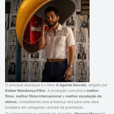
O principal destaque é o filme
O Agente Secreto
, dirigido por
Kleber Mendonça Filho
. A produção concorre a
melhor
filme
,
melhor filme internacional
e
melhor escalação de
elenco
, consolidando uma presença rara para uma obra
brasileira em categorias centrais da premiação.
O protagonismo se estende às atuações.
Wagner Moura
foi