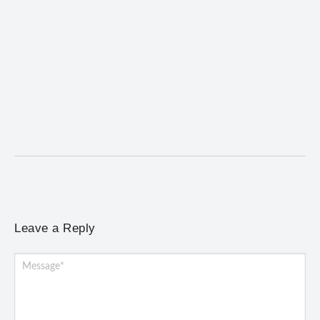
Desafio Brou reúne mais de 1.100 atletas em
Mariana entre 14 e 16 de agosto
6 de agosto de 2026
/
No Comments
Programação terá provas de trail run e mountain bike, desafio
noturno e show na Praça Gomes...
Leave a Reply