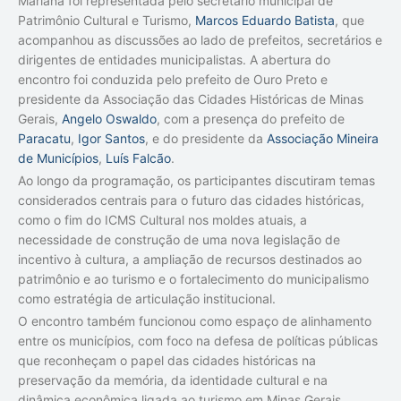
Mariana foi representada pelo secretário municipal de
Patrimônio Cultural e Turismo,
Marcos Eduardo Batista
, que
acompanhou as discussões ao lado de prefeitos, secretários e
dirigentes de entidades municipalistas. A abertura do
encontro foi conduzida pelo prefeito de Ouro Preto e
presidente da Associação das Cidades Históricas de Minas
Gerais,
Angelo Oswaldo
, com a presença do prefeito de
Paracatu
,
Igor Santos
, e do presidente da
Associação Mineira
de Municípios
,
Luís Falcão
.
Ao longo da programação, os participantes discutiram temas
considerados centrais para o futuro das cidades históricas,
como o fim do ICMS Cultural nos moldes atuais, a
necessidade de construção de uma nova legislação de
incentivo à cultura, a ampliação de recursos destinados ao
patrimônio e ao turismo e o fortalecimento do municipalismo
como estratégia de articulação institucional.
O encontro também funcionou como espaço de alinhamento
entre os municípios, com foco na defesa de políticas públicas
que reconheçam o papel das cidades históricas na
preservação da memória, da identidade cultural e na
dinâmica econômica ligada ao turismo em Minas Gerais.