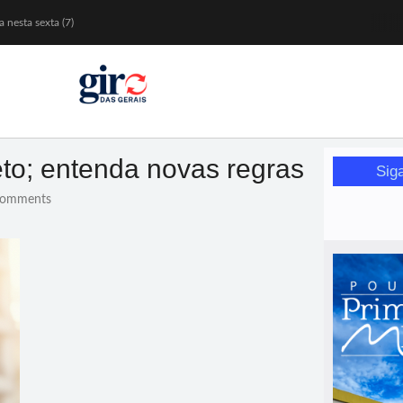
 nesta sexta (7)
Mariana
or de glicose
orismo feminino
eto; entenda novas regras
Sig
omments