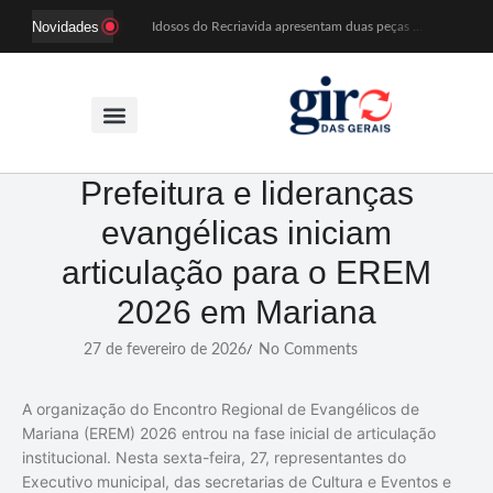
Novidades
Idosos do Recriavida apresentam duas peças no CineTeatro de Mariana na quarta (12)
Imagem de Santa Efigênia recuperada em site de leilões volta a Monsenhor Horta nesta sexta (7)
Desafio Brou reúne mais de 1.100 atletas em Mariana entre 14 e 16 de agosto
Prefeitura e comerciantes discutem turismo e ações para o centro histórico de Mariana
Mariana cadastra neste sábado (8) crianças com diabetes tipo 1 para uso de sensor de glicose
Coro da Osesp leva cinco séculos de música ao Cine Teatro de Mariana
Organização cancela 11ª edição do Sabadinho na Passagem
ACIAM/CDL Mariana participa da realização de fórum estadual de empreendedorismo feminino
Prefeitura e lideranças
Mariana anuncia regras mais rígidas para eventos após homicídios em cavalgada
evangélicas iniciam
Sabadinho na Passagem celebra as tradições populares em sua 11ª edição
articulação para o EREM
2026 em Mariana
27 de fevereiro de 2026
No Comments
/
A organização do Encontro Regional de Evangélicos de
Mariana (EREM) 2026 entrou na fase inicial de articulação
institucional. Nesta sexta-feira, 27, representantes do
Executivo municipal, das secretarias de Cultura e Eventos e