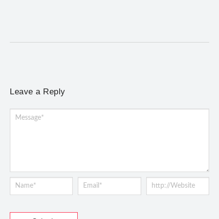
Atendimento será realizado das 8h às 15h, na Previne, e poderá
incluir a instalação do dispositivo...
Leave a Reply