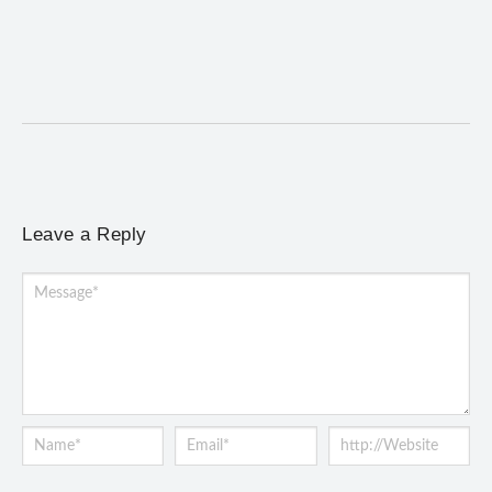
5 de agosto de 2026
/
No Comments
Concerto gratuito neste sábado (8) reúne obras europeias e
brasileiras, de Giovanni Gabrieli a Dorival Caymmi
Leave a Reply