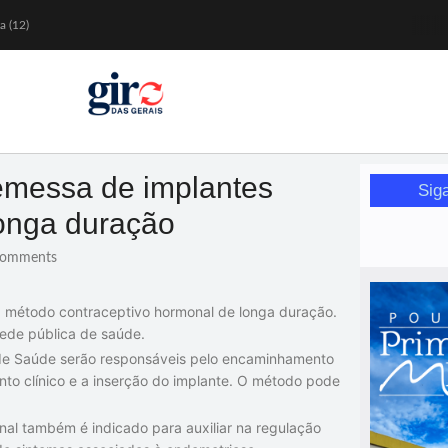
a (12)
 nesta sexta (7)
Mariana
or de glicose
orismo feminino
emessa de implantes
Sig
longa duração
omments
, método contraceptivo hormonal de longa duração.
rede pública de saúde.
 de Saúde serão responsáveis pelo encaminhamento
to clínico e a inserção do implante. O método pode
al também é indicado para auxiliar na regulação