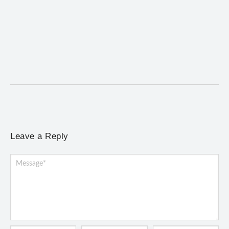
Desafio Brou reúne mais de 1.100 atletas em
Mariana entre 14 e 16 de agosto
6 de agosto de 2026
/
No Comments
Programação terá provas de trail run e mountain bike, desafio
noturno e show na Praça Gomes...
Leave a Reply