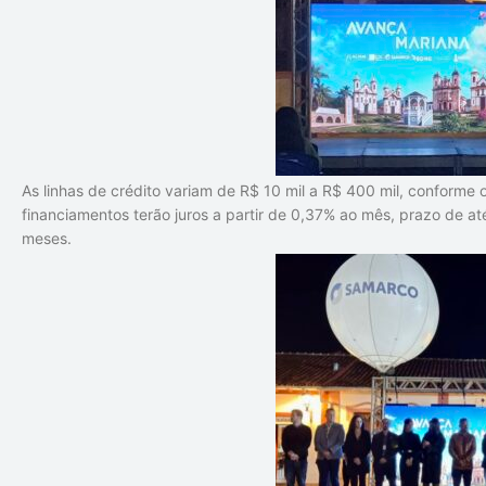
As linhas de crédito variam de R$ 10 mil a R$ 400 mil, conforme
financiamentos terão juros a partir de 0,37% ao mês, prazo de a
meses.