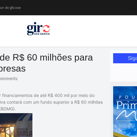
or de glicose
orismo feminino
de R$ 60 milhões para
da Wikimedia Brasil
Sig
ival de Inverno
presas
omments
 financiamentos de até R$ 400 mil por meio do
ativa contará com um fundo superior a R$ 60 milhões
 (BDMG).