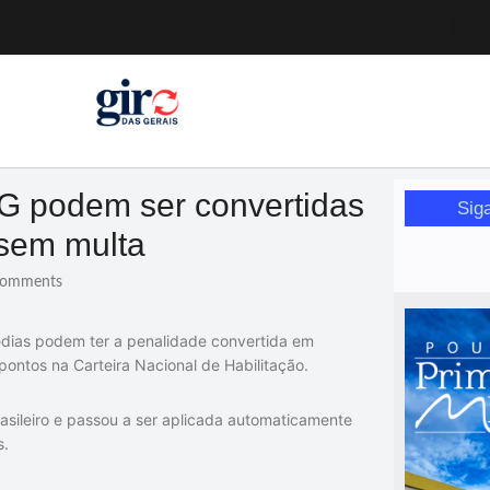
a pessoa idosa
a (12)
 nesta sexta (7)
Mariana
or de glicose
G podem ser convertidas
Sig
orismo feminino
 sem multa
omments
édias podem ter a penalidade convertida em
pontos na Carteira Nacional de Habilitação.
rasileiro e passou a ser aplicada automaticamente
s.