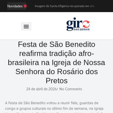
Novidades
Imagem de Santa Efigênia recuperada em site de leilões volta a Monsenhor Horta nesta sexta (7)
Desafio Brou reúne mais de 1.100 atletas em Mariana entre 14 e 16 de agosto
Prefeitura e comerciantes discutem turismo e ações para o centro histórico de Mariana
Mariana cadastra neste sábado (8) crianças com diabetes tipo 1 para uso de sensor de glicose
Coro da Osesp leva cinco séculos de música ao Cine Teatro de Mariana
Organização cancela 11ª edição do Sabadinho na Passagem
ACIAM/CDL Mariana participa da realização de fórum estadual de empreendedorismo feminino
Mariana anuncia regras mais rígidas para eventos após homicídios em cavalgada
Festa de São Benedito
Sabadinho na Passagem celebra as tradições populares em sua 11ª edição
reafirma tradição afro-
PSB oficializa candidatura de Duarte Júnior a deputado federal
brasileira na Igreja de Nossa
Senhora do Rosário dos
Pretos
24 de abril de 2026
No Comments
/
A Festa de São Benedito voltou a reunir fiéis, guardas de
congo e grupos culturais no último fim de semana, na Igreja