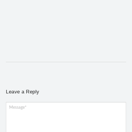
ACIAM/CDL Mariana participa da realização de
fórum estadual de empreendedorismo feminino
5 de agosto de 2026
/
No Comments
Evento promovido em Santa Bárbara reuniu lideranças de
diferentes regiões de Minas Gerais e homenageou a...
Leave a Reply