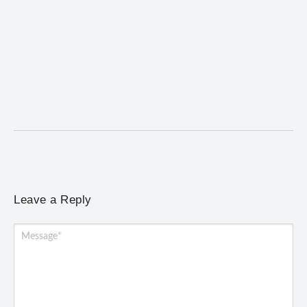
Desafio Brou reúne mais de 1.100 atletas em
Mariana entre 14 e 16 de agosto
6 de agosto de 2026
/
No Comments
Programação terá provas de trail run e mountain bike, desafio
noturno e show na Praça Gomes...
Leave a Reply