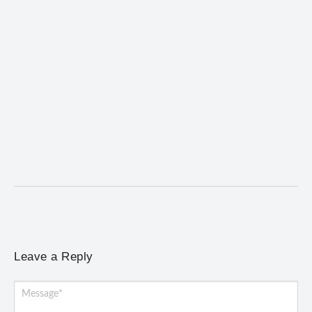
Coro da Osesp leva cinco séculos de música ao
Cine Teatro de Mariana
5 de agosto de 2026
/
No Comments
Concerto gratuito neste sábado (8) reúne obras europeias e
brasileiras, de Giovanni Gabrieli a Dorival Caymmi
Leave a Reply